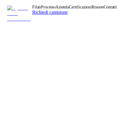
Filati
Processo
Azienda
Certificazioni
Risorse
Contatti
Richiedi campione